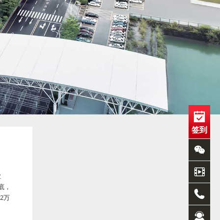
签到
业
底，
2万