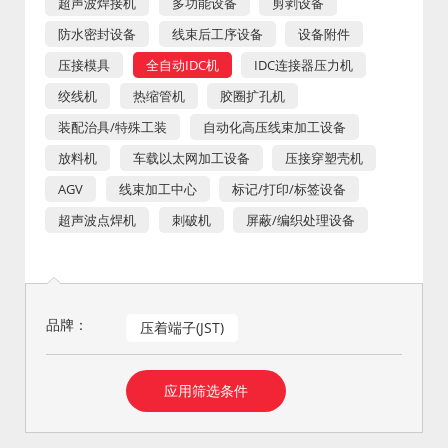
超声波焊接机
多功能设备
剪剥设备
防水密封设备
线束后工序设备
设备附件
压接模具
全自动IDC机
IDC连接器压力机
绞线机
热缩管机
胶圈扩孔机
装配治具/特殊工装
自动化高压线束加工设备
放料机
车载以太网加工设备
压接穿塑壳机
AGV
线束加工中心
标记/打印/标签设备
超声波点焊机
刺破机
屏蔽/编织处理设备
品牌：
压着端子(JST)