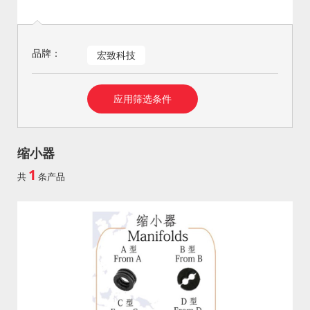
品牌：
宏致科技
缩小器
1
共
条产品