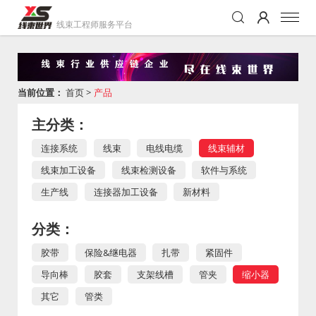
线束工程师服务平台
当前位置：
首页
>
产品
主分类：
连接系统
线束
电线电缆
线束辅材
线束加工设备
线束检测设备
软件与系统
生产线
连接器加工设备
新材料
分类：
胶带
保险&继电器
扎带
紧固件
导向棒
胶套
支架线槽
管夹
缩小器
其它
管类