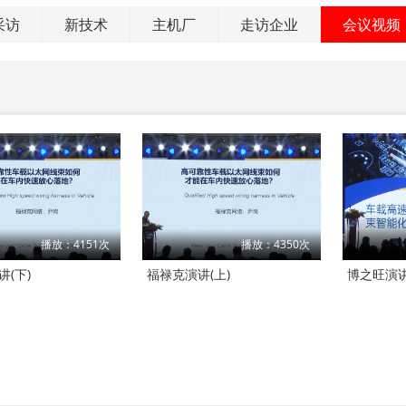
采访
新技术
主机厂
走访企业
会议视频
播放：4151次
播放：4350次
(下)
福禄克演讲(上)
博之旺演