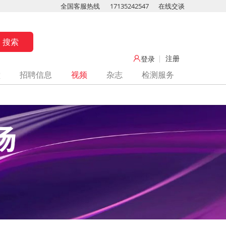
全国客服热线
17135242547
在线交谈
注册
登录
堂
招聘信息
视频
杂志
检测服务