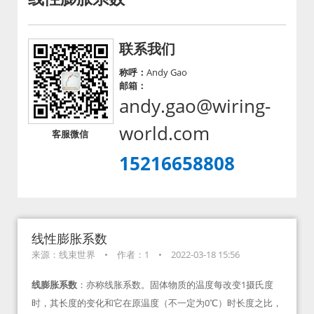
联系我们
称呼：
Andy Gao
邮箱：
andy.gao@wiring-
world.com
客服微信
15216658808
线性膨胀系数
来源：线束世界
•
作者：1
•
2022-03-18 15:56
线膨胀系数
：亦称线胀系数。固体物质的温度每改变1摄氏度
时，其长度的变化和它在原温度（不一定为0℃）时长度之比，