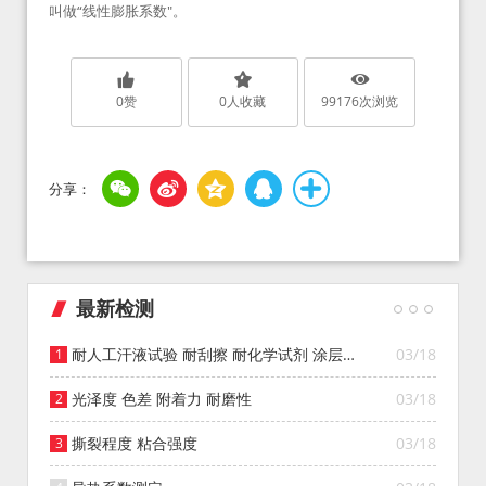
叫做“线性膨胀系数"。
0
赞
0
人收藏
99176
次浏览
最新检测
耐人工汗液试验 耐刮擦 耐化学试剂 涂层耐
03/18
冲击
光泽度 色差 附着力 耐磨性
03/18
撕裂程度 粘合强度
03/18