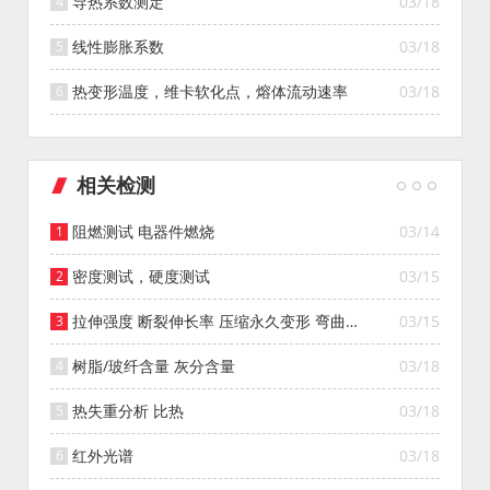
导热系数测定
03/18
线性膨胀系数
03/18
热变形温度，维卡软化点，熔体流动速率
03/18
相关检测
阻燃测试 电器件燃烧
03/14
密度测试，硬度测试
03/15
拉伸强度 断裂伸长率 压缩永久变形 弯曲测
03/15
试 简支梁/悬臂梁冲击 疲劳试验 撕裂性能
树脂/玻纤含量 灰分含量
03/18
热失重分析 比热
03/18
红外光谱
03/18