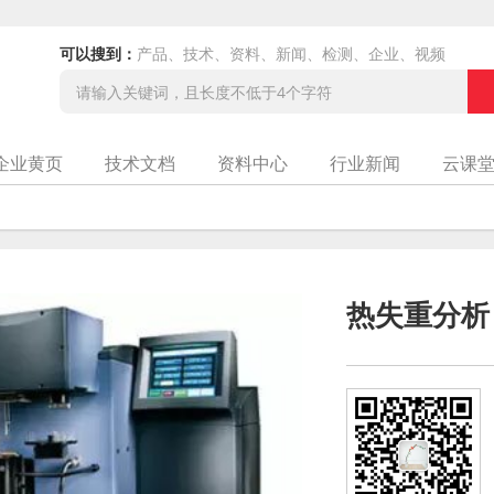
可以搜到：
产品、技术、资料、新闻、检测、企业、视频
企业黄页
技术文档
资料中心
行业新闻
云课
热失重分析