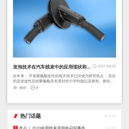
2021-04-02
发泡技术在汽车线束中的应用现状和展
望
近年来， 开发聚氨酯改性的相关技术已经成为研究热点， 其目
的是使改性后的聚氨酯具有更好的力学性能以及耐热、耐化学
等性能， 使发泡技术在汽车零部件制造领域获得更广泛的应
3641
0
用。
热门话题
盘点 | 2020年因线束原因的召回事件
12/20