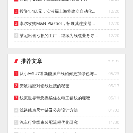
投资1.4亿元，安波福上海将建立自动化智
12/20
能仓库
李尔收购M&N Plastics，拓展其连接器系
12/20
统业务
莱尼出售亏损的工厂，继续为线缆业务寻找
12/20
投资者
推荐文章
从小米SU7看新能源产线如何更加绿色与智
05/23
能
安波福应对铝线压接的秘密
05/17
线束世界带您揭秘住友电工铝线的秘密
05/11
浅谈线束尺寸链及公差设计方法
01/03
汽车行业线束装配流程优化研究
11/30