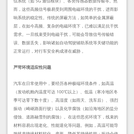
信系统（如 5G 通信模块）、各类传感器数据传输等。然
而，这些高频信号极易受到周围电磁环境的干扰，进而影
响系统的稳定性。传统的屏蔽方法，如简单的金属屏蔽
层，在如今高频、复杂的电磁环境下，已难以满足抗干扰
需求。一旦线束受到电磁干扰，可能会导致信号传输错
误、数据丢失，影响诸如自动驾驶辅助系统等关键功能的
正常运行，对行车安全构成潜在威胁 。
严苛环境适应性问题
汽车在日常使用中，要经历各种极端环境条件，如高温
（发动机舱内温度可达 100℃以上）、低温（寒冷地区冬
季可达零下数十度）、高湿度（如雨天、洗车后）、强烈
振动（崎岖路面行驶）以及化学腐蚀（如沿海地区的盐分
侵蚀、道路融雪剂的腐蚀）。在这些恶劣环境下，线束的
材料容易出现老化、性能退化等问题。例如，高温可能导
致线束绝缘材料软化、变形，降低其绝缘性能；振动会使