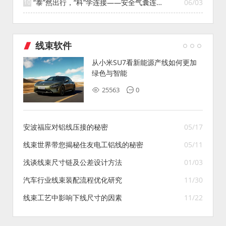
“泰”然出行，“科”学连接——安全气囊连接
06/03
解决方案
线束软件
从小米SU7看新能源产线如何更加
绿色与智能
25563
0
安波福应对铝线压接的秘密
05/17
线束世界带您揭秘住友电工铝线的秘密
05/11
浅谈线束尺寸链及公差设计方法
01/03
汽车行业线束装配流程优化研究
11/30
线束工艺中影响下线尺寸的因素
11/22