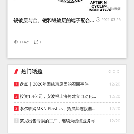
2021-03-26
锡镀层与金、钯和银镀层的端子配合的
可行性分析
11421
1
热门话题
盘点 | 2020年因线束原因的召回事件
12/20
投资1.4亿元，安波福上海将建立自动化智
12/20
能仓库
李尔收购M&N Plastics，拓展其连接器系
12/20
统业务
莱尼出售亏损的工厂，继续为线缆业务寻找
12/20
投资者