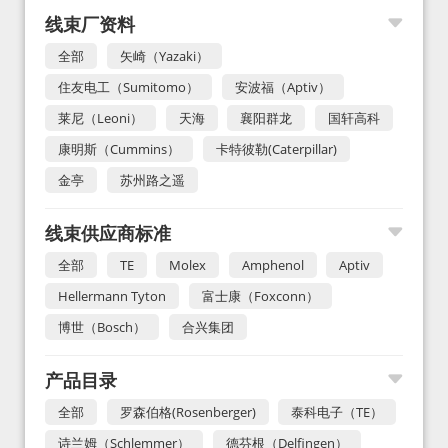
线束厂资料
全部
矢崎（Yazaki）
住友电工（Sumitomo）
安波福（Aptiv）
莱尼（Leoni）
天海
襄阳群龙
国轩高科
康明斯（Cummins）
卡特彼勒(Caterpillar)
金亭
苏州路之遥
线束供应商标准
全部
TE
Molex
Amphenol
Aptiv
Hellermann Tyton
富士康（Foxconn）
博世（Bosch）
合兴集团
产品目录
全部
罗森伯格(Rosenberger)
泰科电子（TE）
诗兰姆（Schlemmer）
德芬根（Delfingen）