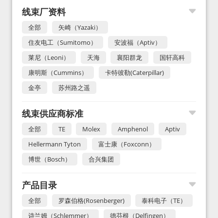
线束厂资料
全部
矢崎（Yazaki）
住友电工（Sumitomo）
安波福（Aptiv）
莱尼（Leoni）
天海
襄阳群龙
国轩高科
康明斯（Cummins）
卡特彼勒(Caterpillar)
金亭
苏州路之遥
线束供应商标准
全部
TE
Molex
Amphenol
Aptiv
Hellermann Tyton
富士康（Foxconn）
博世（Bosch）
合兴集团
产品目录
全部
罗森伯格(Rosenberger)
泰科电子（TE）
诗兰姆（Schlemmer）
德芬根（Delfingen）