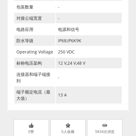
包装数量
-
对接公端宽度
-
电路应用
电源和信号
防水等级
IP68,IP6K9K
Operating Voltage
250 VDC
标称电压架构
12 V,24 V,48 V
连接器和端子端接
-
到
端子额定电流（最
13 A
大值）
0
赞
0
人收藏
5834
次浏览