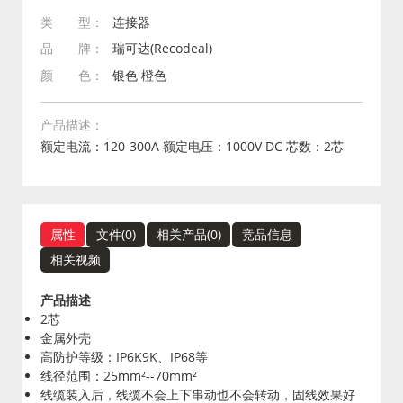
类 型：
连接器
品 牌：
瑞可达(Recodeal)
颜 色：
银色 橙色
产品描述：
额定电流：120-300A 额定电压：1000V DC 芯数：2芯
属性
文件(
0
)
相关产品(
0
)
竞品信息
相关视频
产品描述
2芯
金属外壳
高防护等级：IP6K9K、IP68等
线径范围：25mm²--70mm²
线缆装入后，线缆不会上下串动也不会转动，固线效果好