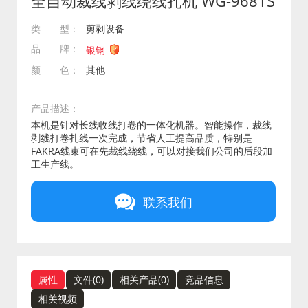
全自动裁线剥线绕线扎机 WG-9681S
类 型：
剪剥设备
品 牌：
银钢
颜 色：
其他
产品描述：
本机是针对长线收线打卷的一体化机器。智能操作，裁线
剥线打卷扎线一次完成，节省人工提高品质，特别是
FAKRA线束可在先裁线绕线，可以对接我们公司的后段加
工生产线。
联系我们
属性
文件(
0
)
相关产品(
0
)
竞品信息
相关视频