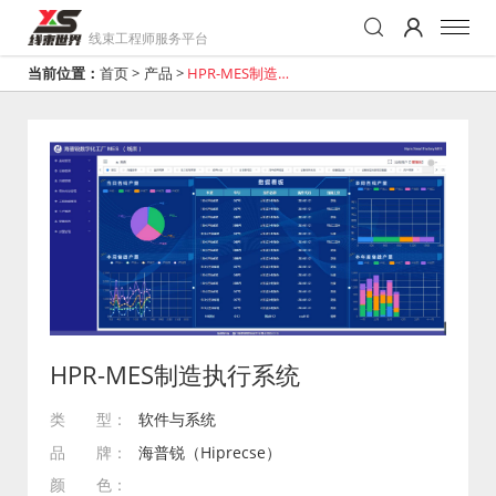
线束工程师服务平台
当前位置：
首页
>
产品
>
HPR-MES制造执
行系统
HPR-MES制造执行系统
类 型：
软件与系统
品 牌：
海普锐（Hiprecse）
颜 色：