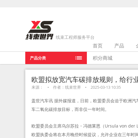
线束工程师服务平台
首页
产品
当前位置：
首页
>
行业新闻
>
欧盟拟放宽汽车碳排放规则，给
积分商城
产品分类
欧盟拟放宽汽车碳排放规则，给行
来源：
•
作者：线束世界
•
2025-03-13 10:35
盖世汽车讯 据外媒报道，日前，欧盟委员会迫于欧洲汽
车二氧化碳排放目标，而非仅一年时间。
欧盟委员会主席乌尔苏拉・冯德莱恩（Ursula von d
欧盟执委会将在本月晚些时候提议，允许企业在三年时间