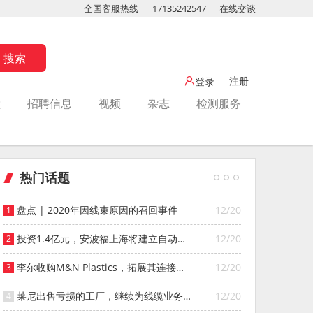
全国客服热线
17135242547
在线交谈
注册
登录
堂
招聘信息
视频
杂志
检测服务
热门话题
盘点 | 2020年因线束原因的召回事件
12/20
投资1.4亿元，安波福上海将建立自动化
12/20
智能仓库
李尔收购M&N Plastics，拓展其连接器
12/20
系统业务
莱尼出售亏损的工厂，继续为线缆业务
12/20
寻找投资者