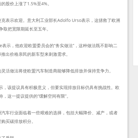
股价上涨了1.5%至4%。
示欢迎。意大利工业部长Adolfo Urso表示，这拯救了欧洲
克将争取把宽限期延长至五年。
ume表示，他欢迎欧盟委员会的“务实做法”，这种做法既不影响二
够推出价格亲民的新车型来刺激需求。
的灵活做法将使欧盟汽车制造商能够降低排放并保持竞争力。
ries表示，该提议具有积极意义，但要实现排放目标仍具有挑战性。欧
ink称，这一提议提供的“缓解空间有限”。
洲汽车行业面临着一些艰难的选择，包括大幅降价、减产，或者
里购买碳排放积分。
出了质疑。