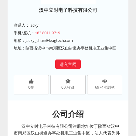
汉中立时电子科技有限公司
联系人：Jacky
手机/座机：
183 8011 9719
邮箱：
jacky_chan@leagtech.com
地址：陕西省汉中市南郑区汉山街道办事处机电工业集中区
进入官网
0
赞
0
人收藏
6974
次浏览
公司介绍
汉中立时电子科技有限公司注册地址位于陕西省汉中
市南郑区汉山街道办事处机电工业集中区，法人代表为孙