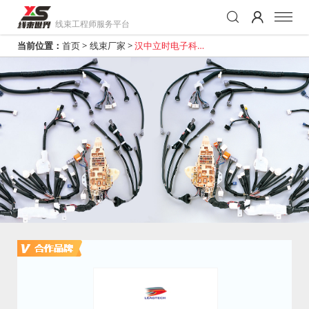
线束工程师服务平台
当前位置：
首页
>
线束厂家
>
汉中立时电子科技
有限公司