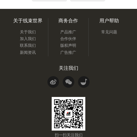
关于线束世界
商务合作
用户帮助
关于我们
产品推广
常见问题
加入我们
合作伙伴
联系我们
版权声明
新闻资讯
广告推广
关注我们
扫一扫关注我们