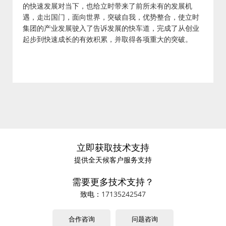
的快速发展对当下，也给立时带来了前所未有的发展机
遇，走出国门，面向世界，突破自我，优势整合，使立时
集团的产业发展驶入了告诉发展的快车道，完成了从创业
起步到快速成长的有效积累，并取得各项重大的突破。
立即获取技术支持
提供全天候客户服务支持
需要更多技术支持？
致电：
17135242547
合作咨询
问题咨询