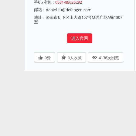
手机/座机：
0531-88626292
邮箱：
daniel.liu@defengen.com
地址：济南市历下区山大路157号华强广场A栋1307
室
进入官网
0
赞
0
人收藏
4136
次浏览