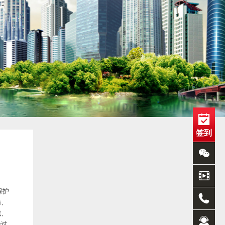
签到
保护
输、
城、
经过