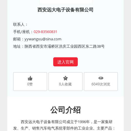
西安远大电子设备有限公司
联系人：
手机/座机：
029-83560831
邮箱：
yywangxu@sina.com
地址：陕西省西安市灞桥区洪庆工业园西区东二路38号
进入官网
0
赞
0
人收藏
6049
次浏览
公司介绍
西安远大电子设备有限公司成立于1996年，是一家集研
发、生产、销售汽车电气系统零部件的工业企业。主要产品：