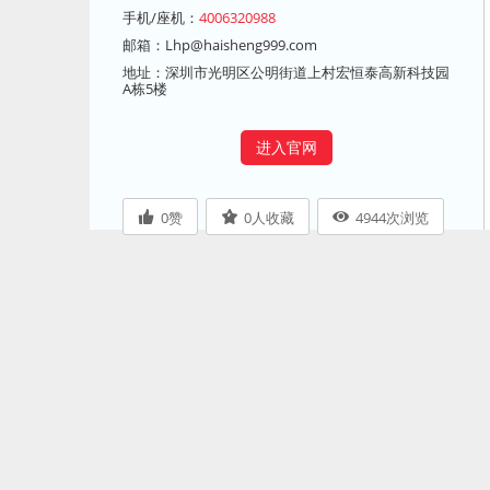
手机/座机：
4006320988
邮箱：
Lhp@haisheng999.com
地址：深圳市光明区公明街道上村宏恒泰高新科技园
A栋5楼
进入官网
0
赞
0
人收藏
4944
次浏览