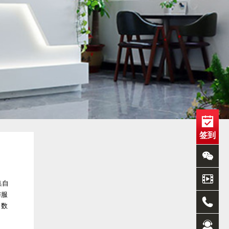
签到
集自
与服
、数