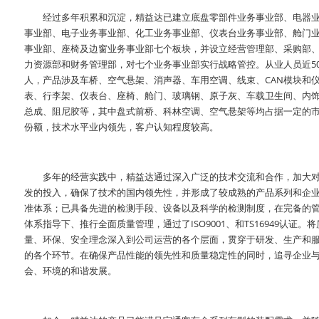
经过多年积累和沉淀，精益达已建立底盘零部件业务事业部、电器
事业部、电子业务事业部、化工业务事业部、仪表台业务事业部、舱门
事业部、座椅及边窗业务事业部七个板块，并设立经营管理部、采购部
力资源部
和财务管理部，对七个业务事业部实行战略管控。从业人员近50
人，产品涉及
车桥
、
空气悬架
、
消声器
、车用空调、
线束
、
CAN模块
和
表、行李架、仪表台、座椅、舱门、
玻璃钢
、原子灰、车载卫生间、内
总成、阻尼胶等，其中盘式前桥、科林空调、空气悬架等均占据一定的
份额，技术水平业内领先，客户认知程度较高。
多年的经营实践中，精益达通过深入广泛的技术交流和合作，加大
发的投入，确保了技术的国内领先性，并形成了较成熟的产品系列和
企
准体系
；已具备先进的检测手段、设备以及科学的检测制度，在完备的
体系指导下、推行全面质量管理，通过了ISO9001、和
TS16949认证
。将
量、环保、安全理念深入到公司运营的各个层面，贯穿于研发、生产和
的各个环节。在确保产品性能的领先性和质量稳定性的同时，追寻企业
会、环境的和谐发展。