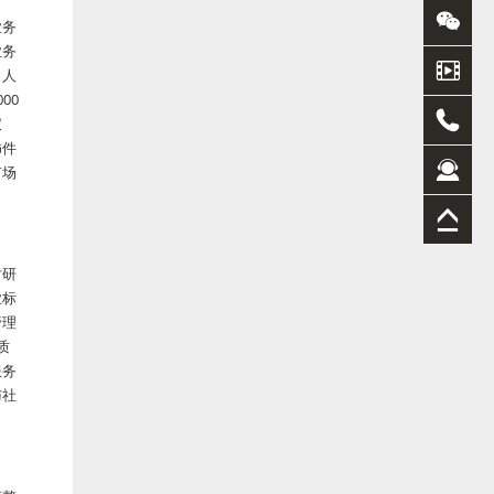
业务
业务
、
人
00
仪
饰件
市场
对研
业标
管理
质
服务
与社