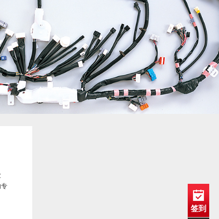
业
的专
签到