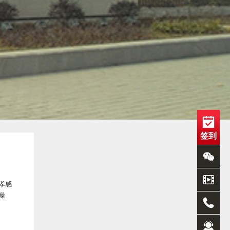
签到
孝感
噪