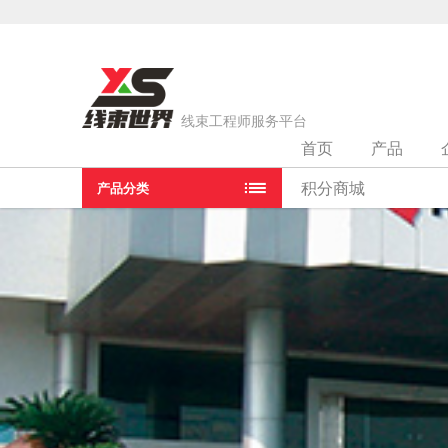
线束工程师服务平台
首页
产品
当前位置：
首页
>
线束厂家
>
华南矢崎（汕头）汽车配件有限
积分商城
产品分类