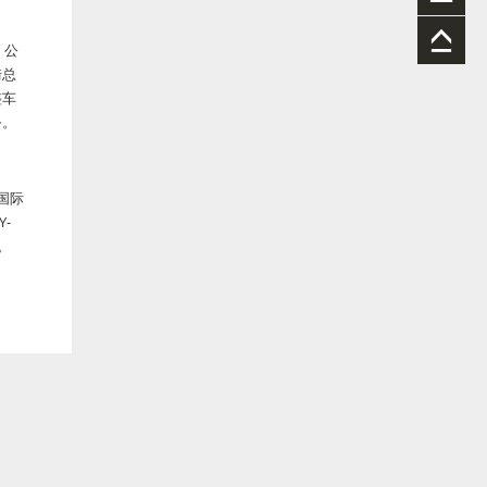
，公
崎总
整车
务。
国际
Y-
。