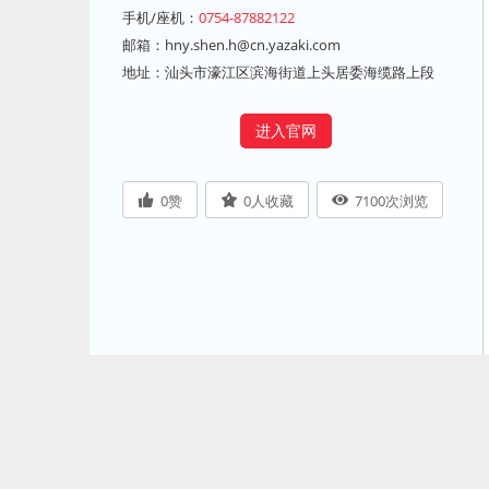
手机/座机：
0754-87882122
邮箱：
hny.shen.h@cn.yazaki.com
地址：汕头市濠江区滨海街道上头居委海缆路上段
进入官网
0
赞
0
人收藏
7100
次浏览