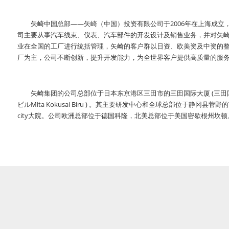
矢崎中国总部——矢崎（中国）投资有限公司于2006年在上海成立
司主要从事汽车线束、仪表、汽车部件的开发设计及销售业务，并对矢
业在全国的工厂进行统括管理，矢崎的客户群以日资、欧美资及中资的
厂为主，公司不断创新，提升开发能力，为全世界客户提供高质量的服
矢崎集团的公司总部位于日本东京港区三田市的三田国际大厦 (三田
ビルMita Kokusai Biru ) 。其主要研发中心和全球总部位于静冈县菅野的
city大院。公司欧洲总部位于德国科隆，北美总部位于美国密歇根州坎顿