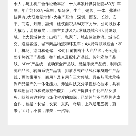
余人，与主机厂合作经验丰富，十六年累计供货配套450万+车
副、年产能100万+车副，集研发、生产、销售于一体。弗迪科
技拥有3大研发基地和7大生产基地，深圳、西安、长沙、安
阳、商洛、丹阳、惠州，建筑面积共84万平方米。公司以技术
为核心，调整布局，目前主要涉及7大常规领域和4大特殊领
域。七大领域包含：出租车、私家车、城市建筑物流、城市公
交、道路客运、城市商品物流和环卫车；4大特殊领域包含：矿
山、机场、港口和仓储。 公司目前拥有十大产品线，分别是：
整车热管理产品线、整车线束及配电产品线、智能座舱产品
线、ADAS产品线、被动安全产品线、悬架系统产品线、制动系
统产品线、转向系统产品线、排放系统产品线和车身附件产品
线，覆盖乘用车、商用车及专用车三大领域。具备从需求承接
到产品量产的一体化能力。弗迪科技充分掌握核心技术，具有
集成创新能力和资源整合能力，为客户提供个性化产品及服
务。随着弗迪科技市场化程度的加深，已陆续与不同品牌达成
合作，包括：长城，长安，东风，奇瑞，上汽通用五菱，蔚
来，宝能，小鹏，潍柴，一汽等。