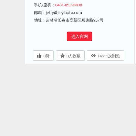
手机/座机：
0431-85398808
邮箱：
jetty@jieyiauto.com
地址：吉林省长春市高新区顺达路957号
进入官网
0
赞
0
人收藏
14611
次浏览