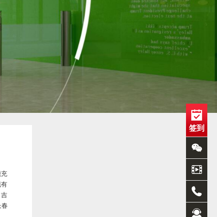
签到
能充
现有
、吉
长春