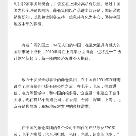
6月将2家事务所统合，并设立在上海外高桥保税区。通过中国
国内和全球销售网络，藤仓集团以产品进出口营销，国际采购
销售职能，以及包含财务支持，信息共有化为中心，保持中国
地区本部的职能。
有着广阔的国土，14亿人口的中国，在最大最具有魅力的
国际市场中成长，2010年将在上海举办世博会，也将是十二·五
计划的新起点，新一轮的经济发展令人期待。
致力于发展全球事业的藤仓集团，在中国自1991年在珠海
设立了珠海藤仓电装有限公司之后，在电子，电装，信息通
信，电力等领域中，和中国的很多客户企业进一步建立了合作
关系，现在有18个制造公司，在香港、台湾，深圳，上海，北
京有销售网络，积极地应对客户的多样需求。
在中国的藤仓集团的各个公司中制作的产品涉及FPC实
装，电子连接器，汽车用电线，光纤，光缆，超高压电缆，产