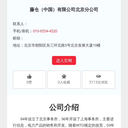
藤仓（中国）有限公司北京分公司
联系人：
手机/座机：
010-6554-4520
邮箱：
地址：北京市朝阳区东三环北路5号北京发展大厦10楼
进入官网
0
赞
0
人收藏
5113
次浏览
公司介绍
94年设立了北京事务所，96年开设了上海事务所，主要进
行信息，电力产品的销售和开发。随着WTO规定的放宽，03年