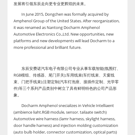
发展将引领东辰走向更专业更辉煌的未来。
In June 2015, Dongchen was formally acquired by
Amphenol Group of the United States. After reorganization,
it was renamed as Nantong Docharm Amphenol
Automotive Electronics Co.,Ltd. New opportunities, new
platforms and new developments will lead Docharm to a
more professional and brilliant future.
东辰安费诺汽车电子有限公司专业从事车载智能(氛围灯、
RGB模组、传感器、尾门开关);车用线束(车灯线束、天窗线
束、门把手线束);注塑定制(汽车灯泡座、接插件定制、光学零
件)等三个系列产品类别中树立了具有鲜明特色的公司产品形
象。
Docharm Amphenol snecializes in Vehicle Intelliaent
(ambience liaht.RGB module, sensor. tailaate switch)
Automotive wire harness (lamr harness, skylight harness,
door handle harness) and injection molding customization
(auto bulb holder, connector customization, optical parts)