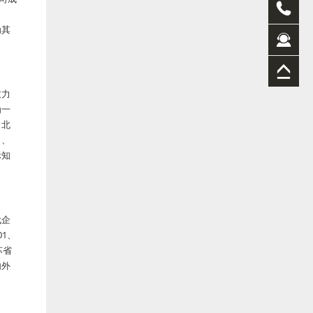
。
为其
致力
为一
、北
田、
际知
代企
01、
苏省
内外