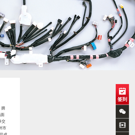
签到
，拥
地面
券交
州市
公司成