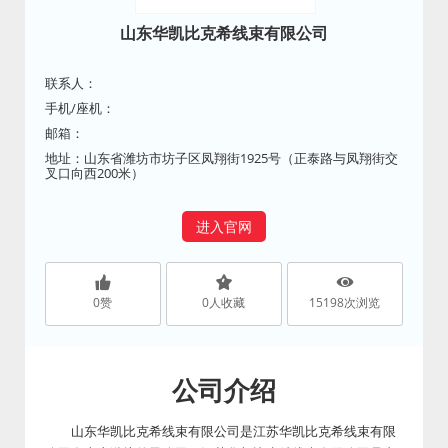
山东华凯比克希线束有限公司
联系人：
手机/座机：
邮箱：
地址：山东省潍坊市坊子区凤翔街1925号（正泰路与凤翔街交
叉口向西200米）
进入官网
0
赞
0
人收藏
15198
次浏览
公司介绍
山东华凯比克希线束有限公司是江苏华凯比克希线束有限