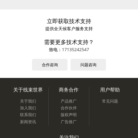
立即获取技术支持
提供全天候客户服务支持
需要更多技术支持？
致电：
17135242547
合作咨询
问题咨询
关于线束世界
商务合作
用户帮助
关于我们
产品推广
常见问题
加入我们
合作伙伴
联系我们
版权声明
新闻资讯
广告推广
关注我们