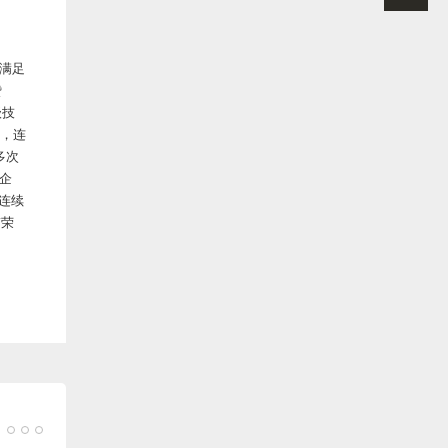
满足
赞
级技
”，连
多次
企
，连续
”荣