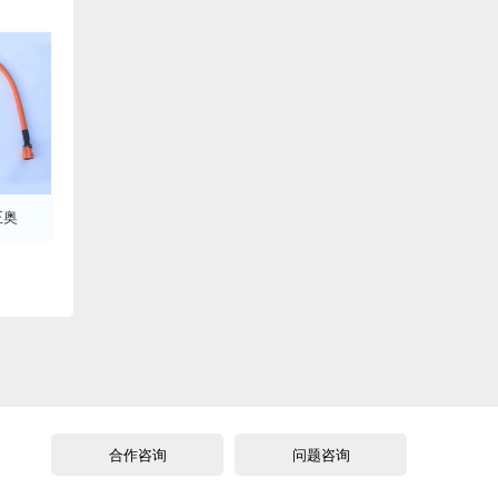
正奥
底盘线束-湖北正奥
发动机线束-湖北正奥
合作咨询
问题咨询