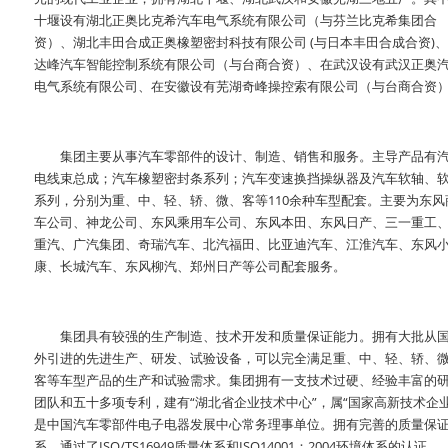
十堰设有湖北正奥比克希汽车电气系统有限公司（与芬兰比克希集团合
资）、湖北丰田合成正奥橡塑密封科技有限公司 (与日本丰田合成合资)
达峰汽车智能控制系统有限公司（与台商合资）、在武汉设有武汉正奥
电气系统有限公司、在安徽设有芜湖奇峰操控索有限公司（与台商合资
集团主要从事汽车零部件的设计、制造、销售和服务。主导产品有
电线束总成；汽车橡塑密封条系列；汽车变速换挡操纵器及汽车软轴、
系列，分别为重、中、轻、轿、微、客等110余种车型配套。主要为东风
车公司、神龙公司、东风乘用车公司、东风本田、东风日产、三一重工
重汽、广汽集团、奇瑞汽车、北汽福田、比亚迪汽车、江淮汽车、东风
康、长城汽车、东风柳汽、郑州日产等公司配套服务。
集团具有较强的生产制造、技术开发和质量保证能力。拥有大批从
外引进的先进生产、研发、试验设备，可以完全满足重、中、轻、轿、
客等车型产品的生产和试验需求。集团拥有一支技术过硬、经验丰富的
团队和五十多项专利，建有“湖北省企业技术中心”，属“国家高新技术企业
是中国汽车零部件电子电器发展中心常务理事单位。拥有完善的质量保
系，通过了ISO/TS16949质量体系和ISO14001：2004环境体系的认证。