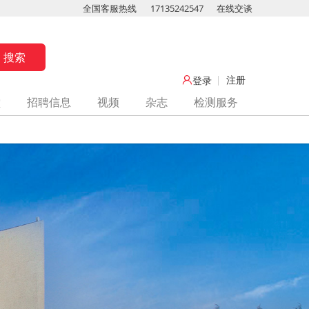
全国客服热线
17135242547
在线交谈
注册
登录
堂
招聘信息
视频
杂志
检测服务