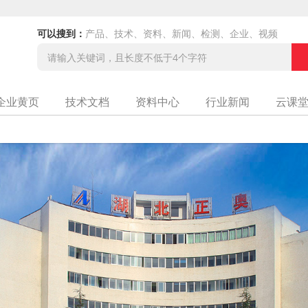
可以搜到：
产品、技术、资料、新闻、检测、企业、视频
企业黄页
技术文档
资料中心
行业新闻
云课