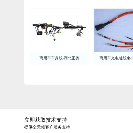
湖北正奥
商用车车身线-湖北正奥
商用车充电桩线束-
1
2
立即获取技术支持
提供全天候客户服务支持