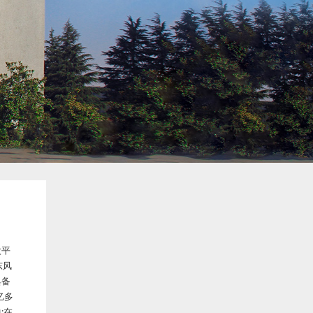
太平
东风
具备
亿多
:在