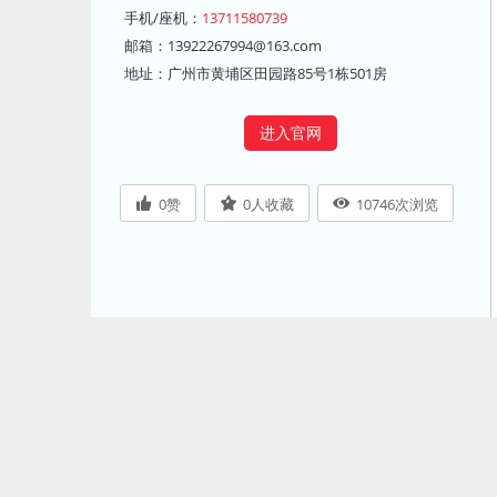
手机/座机：
13711580739
邮箱：
13922267994@163.com
地址：广州市黄埔区田园路85号1栋501房
进入官网
0
赞
0
人收藏
10746
次浏览