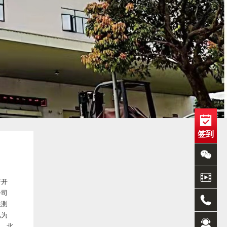
签到
椅开
公司
检测
已为
汽、北