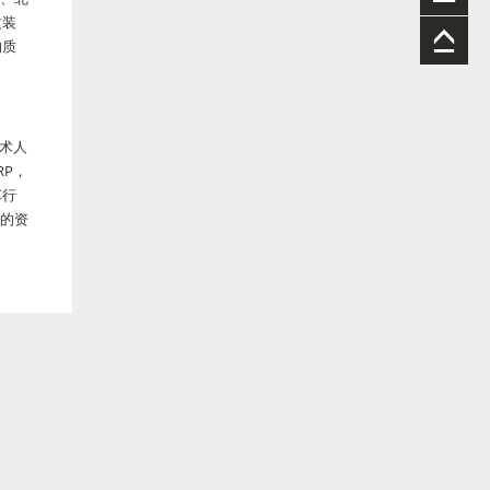
改装
的质
术人
P，
车行
业的资