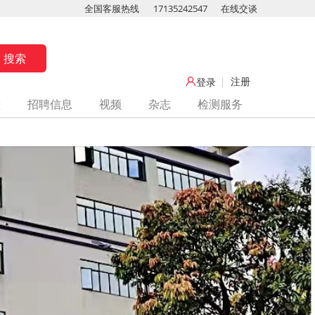
全国客服热线
17135242547
在线交谈
注册
登录
堂
招聘信息
视频
杂志
检测服务