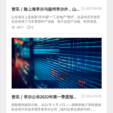
2022-06-08
资讯 | 除上海李尔与扬州李尔外，山东
汶上正积极引进北京李尔、天津李尔线
山东省汶上县创新“区中园”+“工业地产”模式，在县经济开发区
束工厂
先后布局了汽车零部件产业园、电子信息产业园、时尚智造产
业园、“两高两新产业园”，筑巢引凤，吸引外来资金项目。
2917
0
2022-05-05
资讯 | 李尔公布2022年第一季度报
告，销售额同比下降 3% 至 52 亿美元
密歇根州南菲尔德，2022 年 5 月 3 日——座椅和电子系统领域
的全球汽车技术领导者李尔公司（纽约证券交易所代码：