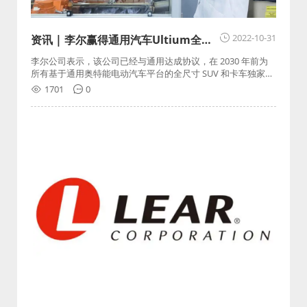
2022-10-31
资讯 | 李尔赢得通用汽车Ultium全尺
寸SUV、卡车主要电气化项目，计划投
李尔公司表示，该公司已经与通用达成协议，在 2030 年前为
资8,000万美元新建电动汽车配件工厂
所有基于通用奥特能电动汽车平台的全尺寸 SUV 和卡车独家供
应电池包断路单元(BDU)。
1701
0