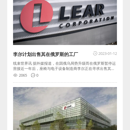
2023-01-12
李尔计划出售其在俄罗斯的工厂
线束世界讯 据外媒报道，在因俄乌局势升级而在俄罗斯暂停运
营接近一年后，座椅与电子设备制造商李尔正在寻求出售其位
于俄罗斯的三座工厂
2065
0