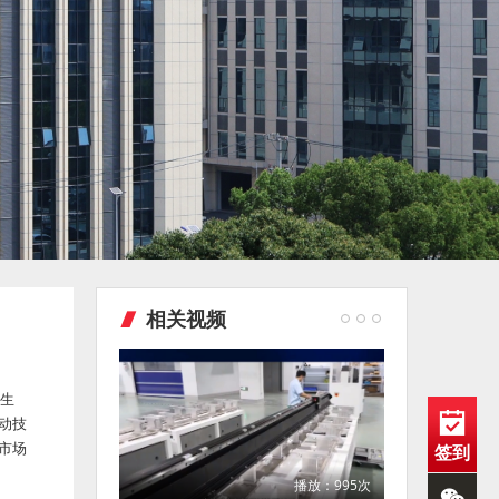
相关视频
、生
动技
市场
签到
播放：995次