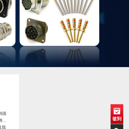
韩国
签到
售，
且我