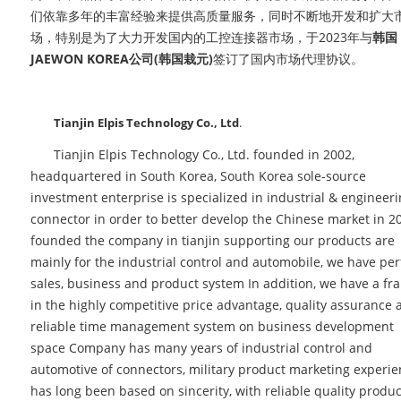
们依靠多年的丰富经验来提供高质量服务，同时不断地开发和扩大
场，特别是为了大力开发国内的
工控连接器市场
，于2023年与
韩国
JAEWON
KOREA
公司
(
韩国
栽元
)
签订了国内市场代理协议
。
Tianjin Elpis Technology Co., Ltd
.
Tianjin Elpis Technology Co., Ltd. founded in 2002,
headquartered in South Korea, South Korea sole-source
investment enterprise is specialized in industrial & engineer
connector in order to better develop the Chinese market in 2
founded the company in tianjin supporting our products are
mainly for the industrial control and automobile, we have per
sales, business and product system In addition, we have a fr
in the highly competitive price advantage, quality assurance 
reliable time management system on business development
space Company has many years of industrial control and
automotive of connectors, military product marketing experie
has long been based on sincerity, with reliable quality produc