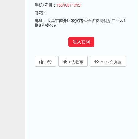
手机/座机：
15510811015
邮箱：
地址：天津市南开区凌宾路延长线凌奥创意产业园1
期8号楼409
进入官网
0
赞
0
人收藏
6272
次浏览