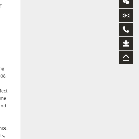
市
ing
008,
fect
ame
and
nce,
ts,