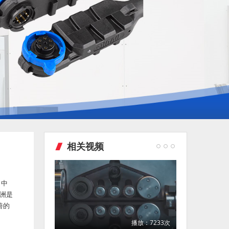
相关视频
、中
欧洲是
善的
播放：7233次