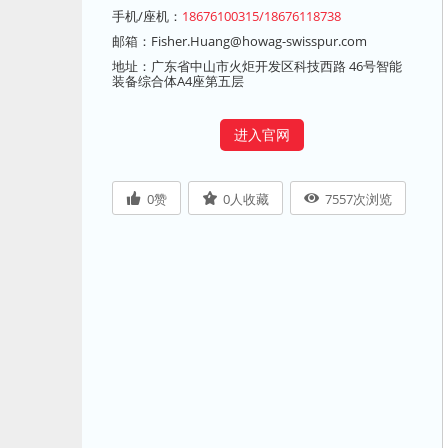
手机/座机：
18676100315/18676118738
邮箱：
Fisher.Huang@howag-swisspur.com
地址：广东省中山市火炬开发区科技西路 46号智能
装备综合体A4座第五层
进入官网
0
赞
0
人收藏
7557
次浏览