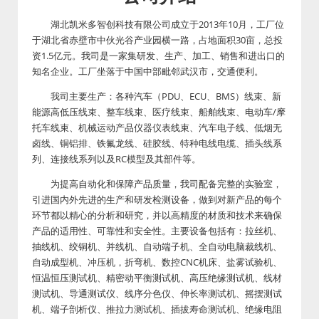
湖北凯米多智创科技有限公司成立于2013年10月，工厂位
于湖北省赤壁市中伙光谷产业园横一路，占地面积30亩，总投
资1.5亿元。我司是一家集研发、生产、加工、销售和进出口的
知名企业。工厂坐落于中国中部毗邻武汉市，交通便利。
我司主要生产：各种汽车（PDU、ECU、BMS）线束、新
能源高低压线束、整车线束、医疗线束、船舶线束、电动车/摩
托车线束、机械运动产品仪器仪表线束、汽车电子线、低烟无
卤线、铜铝排、铁氟龙线、硅胶线、特种电线电缆、插头线系
列、连接线系列以及RC模型及其部件等。
为提高自动化和保障产品质量，我司配备完整的实验室，
引进国内外先进的生产和研发检测设备，做到对新产品的每个
环节都以精心的分析和研究，并以高精度的材质和技术来确保
产品的适用性、可靠性和安全性。主要设备包括有：拉丝机、
抽线机、绞铜机、并线机、自动端子机、全自动电脑裁线机、
自动成型机、冲压机，折弯机、数控CNC机床、盐雾试验机、
恒温恒压测试机、精密动平衡测试机、高压绝缘测试机、线材
测试机、导通测试仪、线序分色仪、伸长率测试机、摇摆测试
机、端子剖析仪、推拉力测试机、插拔寿命测试机、绝缘电阻