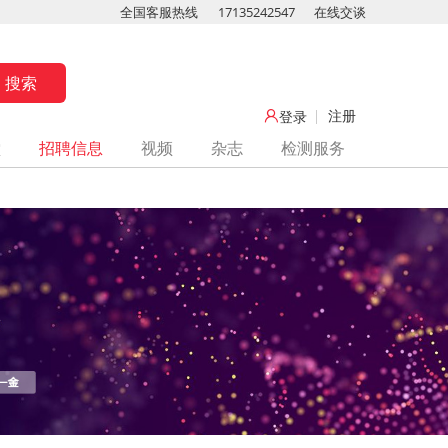
全国客服热线
17135242547
在线交谈
注册
登录
堂
招聘信息
视频
杂志
检测服务