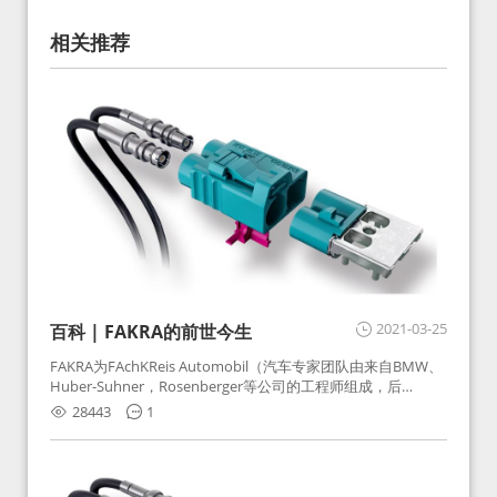
相关推荐
2021-03-25
百科 | FAKRA的前世今生
FAKRA为FAchKReis Automobil（汽车专家团队由来自BMW、
Huber-Suhner，Rosenberger等公司的工程师组成，后
Huber-Suhner相关连接器业务及技术在2010年并入
28443
1
Rosenberger）缩写。起初为BMW需求用于车载收音机天线连
接，如今FAKRA已成为汽车行业通用标准的射频连接器，被业
内广泛应用。