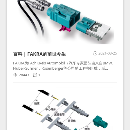
2021-03-25
百科 | FAKRA的前世今生
FAKRA为FAchKReis Automobil（汽车专家团队由来自BMW、
Huber-Suhner，Rosenberger等公司的工程师组成，后
Huber-Suhner相关连接器业务及技术在2010年并入
28443
1
Rosenberger）缩写。起初为BMW需求用于车载收音机天线连
接，如今FAKRA已成为汽车行业通用标准的射频连接器，被业
内广泛应用。