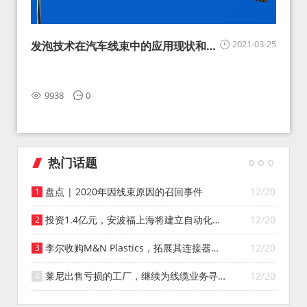
2021-03-25
发泡技术在汽车线束中的应用现状和展
望
9938
0
热门话题
盘点 | 2020年因线束原因的召回事件
12/20
投资1.4亿元，安波福上海将建立自动化智
12/20
能仓库
李尔收购M&N Plastics，拓展其连接器系
12/20
统业务
莱尼出售亏损的工厂，继续为线缆业务寻找
12/20
投资者