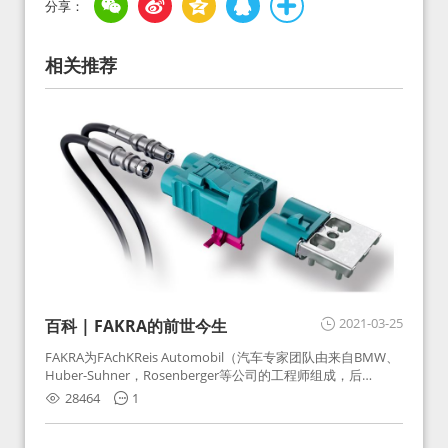
相关推荐
2021-03-25
百科 | FAKRA的前世今生
FAKRA为FAchKReis Automobil（汽车专家团队由来自BMW、
Huber-Suhner，Rosenberger等公司的工程师组成，后
Huber-Suhner相关连接器业务及技术在2010年并入
28464
1
Rosenberger）缩写。起初为BMW需求用于车载收音机天线连
接，如今FAKRA已成为汽车行业通用标准的射频连接器，被业
内广泛应用。