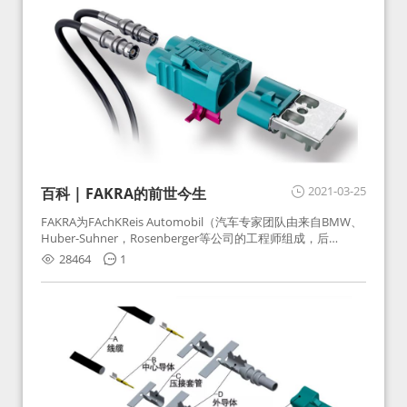
2021-03-25
百科 | FAKRA的前世今生
FAKRA为FAchKReis Automobil（汽车专家团队由来自BMW、
Huber-Suhner，Rosenberger等公司的工程师组成，后
Huber-Suhner相关连接器业务及技术在2010年并入
28464
1
Rosenberger）缩写。起初为BMW需求用于车载收音机天线连
接，如今FAKRA已成为汽车行业通用标准的射频连接器，被业
内广泛应用。