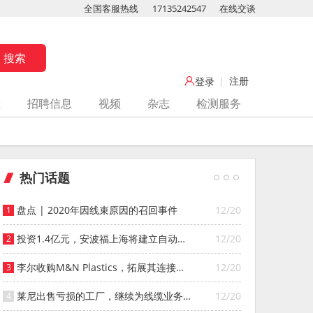
全国客服热线
17135242547
在线交谈
注册
登录
堂
招聘信息
视频
杂志
检测服务
热门话题
盘点 | 2020年因线束原因的召回事件
12/20
投资1.4亿元，安波福上海将建立自动化
12/20
智能仓库
李尔收购M&N Plastics，拓展其连接器
12/20
系统业务
莱尼出售亏损的工厂，继续为线缆业务
12/20
寻找投资者