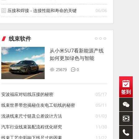
压接和焊接 - 连接性能和寿命的关键
06/06
线束软件
从小米SU7看新能源产线
如何更加绿色与智能
25679
0
签到
安波福应对铝线压接的秘密
05/17
线束世界带您揭秘住友电工铝线的秘密
05/11
浅谈线束尺寸链及公差设计方法
01/03
汽车行业线束装配流程优化研究
11/30
线束工艺中影响下线尺寸的因素
11/22