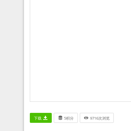
下载
5
积分
9716
次浏览