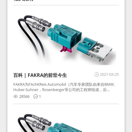
2021-03-25
百科 | FAKRA的前世今生
FAKRA为FAchKReis Automobil（汽车专家团队由来自BMW、
Huber-Suhner，Rosenberger等公司的工程师组成，后
Huber-Suhner相关连接器业务及技术在2010年并入
28566
1
Rosenberger）缩写。起初为BMW需求用于车载收音机天线连
接，如今FAKRA已成为汽车行业通用标准的射频连接器，被业
内广泛应用。