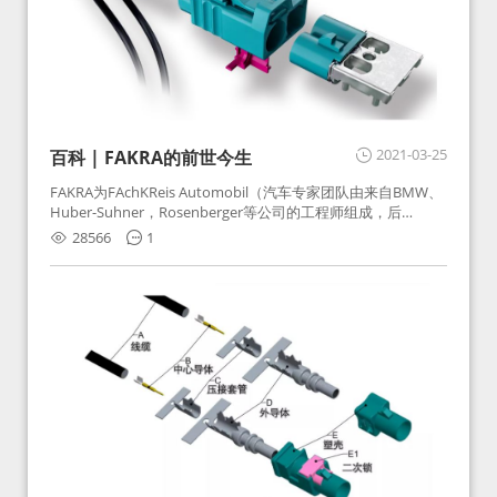
2021-03-25
百科 | FAKRA的前世今生
FAKRA为FAchKReis Automobil（汽车专家团队由来自BMW、
Huber-Suhner，Rosenberger等公司的工程师组成，后
Huber-Suhner相关连接器业务及技术在2010年并入
28566
1
Rosenberger）缩写。起初为BMW需求用于车载收音机天线连
接，如今FAKRA已成为汽车行业通用标准的射频连接器，被业
内广泛应用。