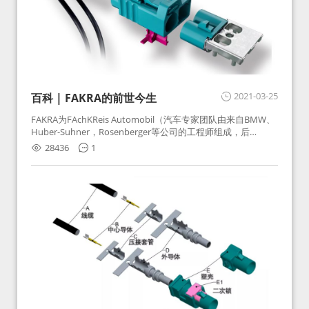
2021-03-25
百科 | FAKRA的前世今生
FAKRA为FAchKReis Automobil（汽车专家团队由来自BMW、
Huber-Suhner，Rosenberger等公司的工程师组成，后
Huber-Suhner相关连接器业务及技术在2010年并入
28436
1
Rosenberger）缩写。起初为BMW需求用于车载收音机天线连
接，如今FAKRA已成为汽车行业通用标准的射频连接器，被业
内广泛应用。