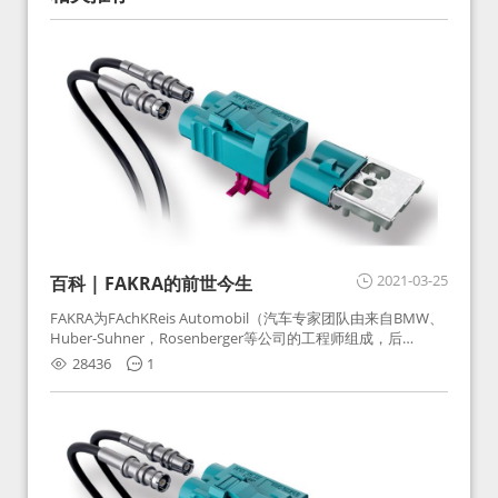
2021-03-25
百科 | FAKRA的前世今生
FAKRA为FAchKReis Automobil（汽车专家团队由来自BMW、
Huber-Suhner，Rosenberger等公司的工程师组成，后
Huber-Suhner相关连接器业务及技术在2010年并入
28436
1
Rosenberger）缩写。起初为BMW需求用于车载收音机天线连
接，如今FAKRA已成为汽车行业通用标准的射频连接器，被业
内广泛应用。