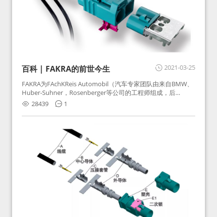
2021-03-25
百科 | FAKRA的前世今生
FAKRA为FAchKReis Automobil（汽车专家团队由来自BMW、
Huber-Suhner，Rosenberger等公司的工程师组成，后
Huber-Suhner相关连接器业务及技术在2010年并入
28439
1
Rosenberger）缩写。起初为BMW需求用于车载收音机天线连
接，如今FAKRA已成为汽车行业通用标准的射频连接器，被业
内广泛应用。