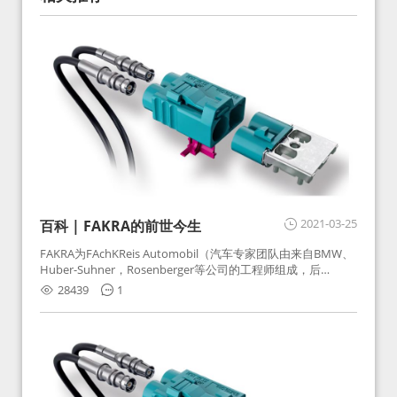
2021-03-25
百科 | FAKRA的前世今生
FAKRA为FAchKReis Automobil（汽车专家团队由来自BMW、
Huber-Suhner，Rosenberger等公司的工程师组成，后
Huber-Suhner相关连接器业务及技术在2010年并入
28439
1
Rosenberger）缩写。起初为BMW需求用于车载收音机天线连
接，如今FAKRA已成为汽车行业通用标准的射频连接器，被业
内广泛应用。