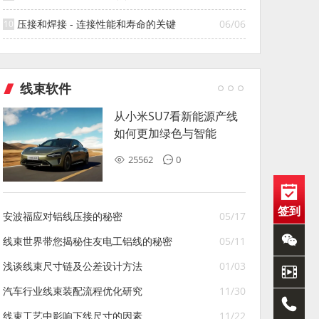
压接和焊接 - 连接性能和寿命的关键
06/06
线束软件
从小米SU7看新能源产线
如何更加绿色与智能
25562
0
签到
安波福应对铝线压接的秘密
05/17
线束世界带您揭秘住友电工铝线的秘密
05/11
浅谈线束尺寸链及公差设计方法
01/03
汽车行业线束装配流程优化研究
11/30
线束工艺中影响下线尺寸的因素
11/22