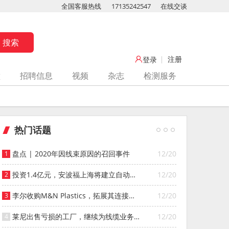
全国客服热线
17135242547
在线交谈
注册
登录
堂
招聘信息
视频
杂志
检测服务
热门话题
盘点 | 2020年因线束原因的召回事件
12/20
投资1.4亿元，安波福上海将建立自动化
12/20
智能仓库
李尔收购M&N Plastics，拓展其连接器
12/20
系统业务
莱尼出售亏损的工厂，继续为线缆业务
12/20
寻找投资者