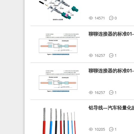
分析和应对
14571
0
聊聊连接器的标准01-L
16257
1
聊聊连接器的标准01-L
16257
1
铝导线—汽车轻量化
10205
1