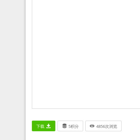
下载
5
积分
4856
次浏览