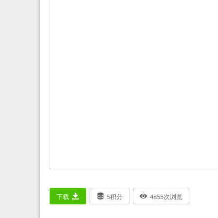
下载
5
积分
4855
次浏览