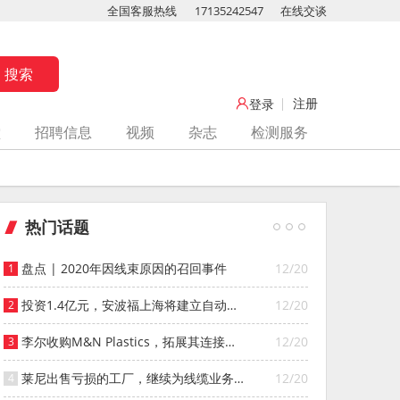
全国客服热线
17135242547
在线交谈
注册
登录
堂
招聘信息
视频
杂志
检测服务
热门话题
盘点 | 2020年因线束原因的召回事件
12/20
投资1.4亿元，安波福上海将建立自动化
12/20
智能仓库
李尔收购M&N Plastics，拓展其连接器
12/20
系统业务
莱尼出售亏损的工厂，继续为线缆业务
12/20
寻找投资者