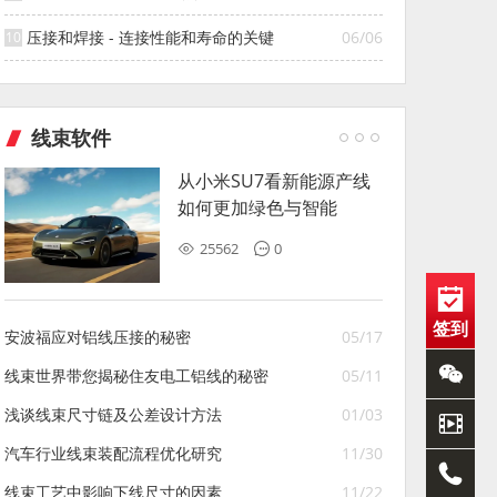
压接和焊接 - 连接性能和寿命的关键
06/06
线束软件
从小米SU7看新能源产线
如何更加绿色与智能
25562
0
签到
安波福应对铝线压接的秘密
05/17
线束世界带您揭秘住友电工铝线的秘密
05/11
浅谈线束尺寸链及公差设计方法
01/03
汽车行业线束装配流程优化研究
11/30
线束工艺中影响下线尺寸的因素
11/22