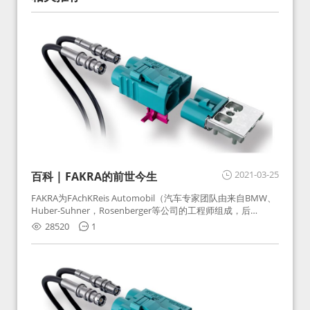
2021-03-25
百科 | FAKRA的前世今生
FAKRA为FAchKReis Automobil（汽车专家团队由来自BMW、
Huber-Suhner，Rosenberger等公司的工程师组成，后
Huber-Suhner相关连接器业务及技术在2010年并入
28520
1
Rosenberger）缩写。起初为BMW需求用于车载收音机天线连
接，如今FAKRA已成为汽车行业通用标准的射频连接器，被业
内广泛应用。