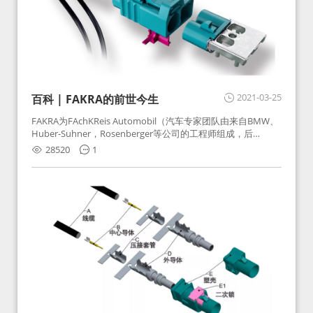
2021-03-25
百科 | FAKRA的前世今生
FAKRA为FAchKReis Automobil（汽车专家团队由来自BMW、
Huber-Suhner，Rosenberger等公司的工程师组成，后
Huber-Suhner相关连接器业务及技术在2010年并入
28520
1
Rosenberger）缩写。起初为BMW需求用于车载收音机天线连
接，如今FAKRA已成为汽车行业通用标准的射频连接器，被业
内广泛应用。