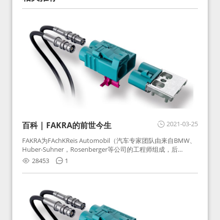
2021-03-25
百科 | FAKRA的前世今生
FAKRA为FAchKReis Automobil（汽车专家团队由来自BMW、
Huber-Suhner，Rosenberger等公司的工程师组成，后
Huber-Suhner相关连接器业务及技术在2010年并入
28453
1
Rosenberger）缩写。起初为BMW需求用于车载收音机天线连
接，如今FAKRA已成为汽车行业通用标准的射频连接器，被业
内广泛应用。