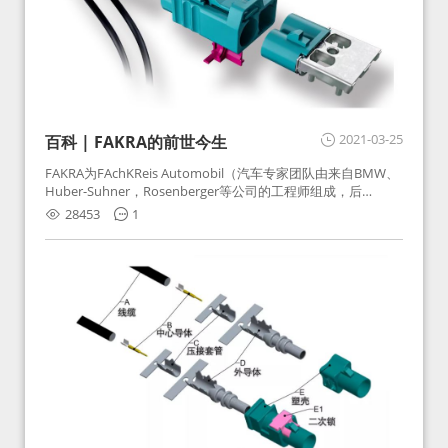
2021-03-25
百科 | FAKRA的前世今生
FAKRA为FAchKReis Automobil（汽车专家团队由来自BMW、
Huber-Suhner，Rosenberger等公司的工程师组成，后
Huber-Suhner相关连接器业务及技术在2010年并入
28453
1
Rosenberger）缩写。起初为BMW需求用于车载收音机天线连
接，如今FAKRA已成为汽车行业通用标准的射频连接器，被业
内广泛应用。