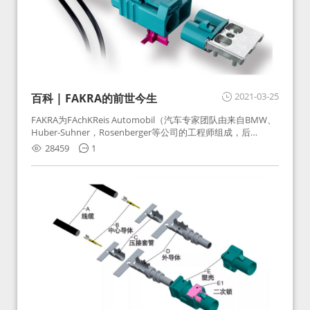
2021-03-25
百科 | FAKRA的前世今生
FAKRA为FAchKReis Automobil（汽车专家团队由来自BMW、
Huber-Suhner，Rosenberger等公司的工程师组成，后
Huber-Suhner相关连接器业务及技术在2010年并入
28459
1
Rosenberger）缩写。起初为BMW需求用于车载收音机天线连
接，如今FAKRA已成为汽车行业通用标准的射频连接器，被业
内广泛应用。