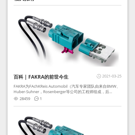
2021-03-25
百科 | FAKRA的前世今生
FAKRA为FAchKReis Automobil（汽车专家团队由来自BMW、
Huber-Suhner，Rosenberger等公司的工程师组成，后
Huber-Suhner相关连接器业务及技术在2010年并入
28459
1
Rosenberger）缩写。起初为BMW需求用于车载收音机天线连
接，如今FAKRA已成为汽车行业通用标准的射频连接器，被业
内广泛应用。