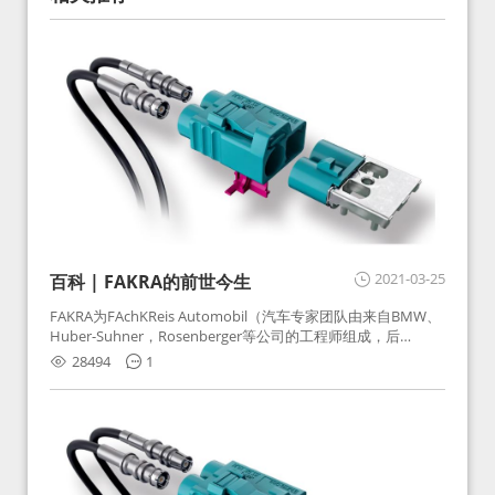
2021-03-25
百科 | FAKRA的前世今生
FAKRA为FAchKReis Automobil（汽车专家团队由来自BMW、
Huber-Suhner，Rosenberger等公司的工程师组成，后
Huber-Suhner相关连接器业务及技术在2010年并入
28494
1
Rosenberger）缩写。起初为BMW需求用于车载收音机天线连
接，如今FAKRA已成为汽车行业通用标准的射频连接器，被业
内广泛应用。