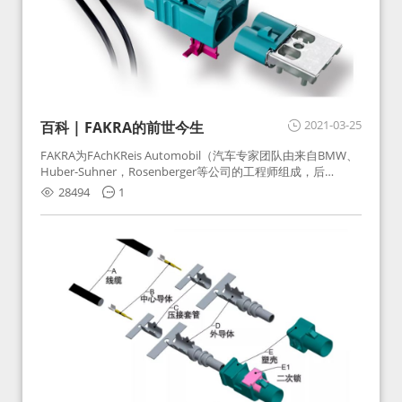
2021-03-25
百科 | FAKRA的前世今生
FAKRA为FAchKReis Automobil（汽车专家团队由来自BMW、
Huber-Suhner，Rosenberger等公司的工程师组成，后
Huber-Suhner相关连接器业务及技术在2010年并入
28494
1
Rosenberger）缩写。起初为BMW需求用于车载收音机天线连
接，如今FAKRA已成为汽车行业通用标准的射频连接器，被业
内广泛应用。