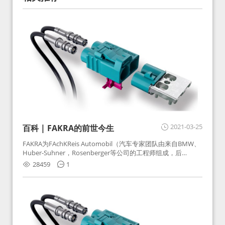
2021-03-25
百科 | FAKRA的前世今生
FAKRA为FAchKReis Automobil（汽车专家团队由来自BMW、
Huber-Suhner，Rosenberger等公司的工程师组成，后
Huber-Suhner相关连接器业务及技术在2010年并入
28459
1
Rosenberger）缩写。起初为BMW需求用于车载收音机天线连
接，如今FAKRA已成为汽车行业通用标准的射频连接器，被业
内广泛应用。