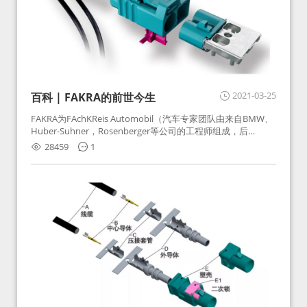
2021-03-25
百科 | FAKRA的前世今生
FAKRA为FAchKReis Automobil（汽车专家团队由来自BMW、
Huber-Suhner，Rosenberger等公司的工程师组成，后
Huber-Suhner相关连接器业务及技术在2010年并入
28459
1
Rosenberger）缩写。起初为BMW需求用于车载收音机天线连
接，如今FAKRA已成为汽车行业通用标准的射频连接器，被业
内广泛应用。