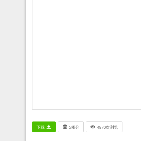
下载
5
积分
4870
次浏览