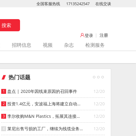
全国客服热线
17135242547
在线交谈
注册
登录
堂
招聘信息
视频
杂志
检测服务
热门话题
盘点 | 2020年因线束原因的召回事件
12/20
投资1.4亿元，安波福上海将建立自动化
12/20
智能仓库
李尔收购M&N Plastics，拓展其连接器
12/20
系统业务
莱尼出售亏损的工厂，继续为线缆业务
12/20
寻找投资者