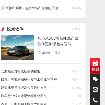
压接和焊接 - 连接性能和寿命的关键
06/06
线束软件
从小米SU7看新能源产线
如何更加绿色与智能
25643
0
签到
安波福应对铝线压接的秘密
05/17
线束世界带您揭秘住友电工铝线的秘密
05/11
浅谈线束尺寸链及公差设计方法
01/03
汽车行业线束装配流程优化研究
11/30
线束工艺中影响下线尺寸的因素
11/22